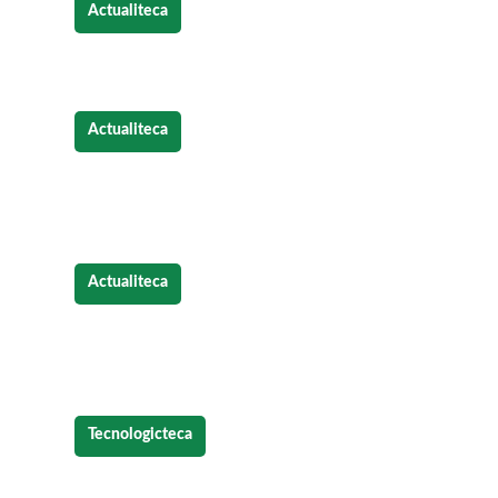
Actualiteca
Respuestas
globales para tu negoc
Actualiteca
El
cultivo de la vid hoy: cómo ha
evolucionado en un mundo cambi
Actualiteca
Autónomos
y pymes deberán utiliz
factura electrónica a partir del 20
Tecnologicteca
El
tratamiento del aire en la indust