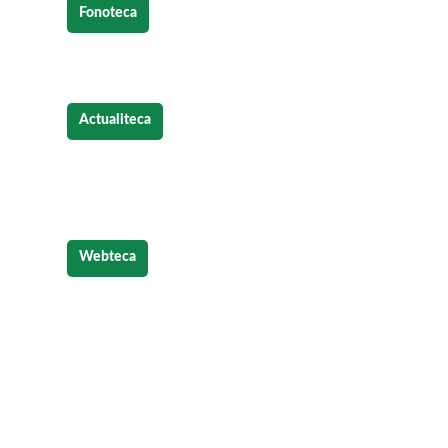
Fonoteca
Denia,
la ciudad de los sonidos
Actualiteca
Las
nuevas opciones en grados
superiores en el sector turístico
Webteca
Estos
son los pasos que debemos s
para diseñar un sitio web puntero