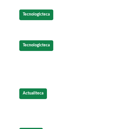
Tecnologicteca
Refrigeración
y tecnología
Tecnologicteca
¿Por
qué es importante integrar la
tecnología en el proceso de descu
de pagarés?
Actualiteca
Las
diferentes estrategias para dis
branding