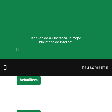
Bienvenido a Ciberteca, la mejor
biblioteca de internet
SUSCRÍBETE
Actualiteca
Construcción
de edificios: tendenc
retos y transformación del sector