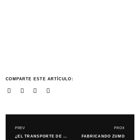
COMPARTE ESTE ARTÍCULO:
PREV
PROX
¿EL TRANSPORTE DE ANIMALES POR AVIÓN ES UNA BUENA OPCIÓN PARA NUESTRAS MASCOTAS?
FABRICANDO ZUMO