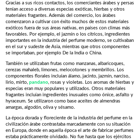
Gracias a sus ricos contactos, los comerciantes árabes y persas
tenían acceso a diversas especias exóticas, hierbas y otros
materiales fragantes. Además del comercio, los árabes
comenzaron a cultivar con éxito muchos de estos materiales
exóticos fuera de sus áreas nativas, en países con climas más
favorables. Por ejemplo, el jazmín o los cítricos, ingredientes
importantes en la industria del perfume moderno, se cultivaban
en el sur y sudeste de Asia, mientras que otros componentes
se importaban, por ejemplo De la India o China.
También se utilizaban frutas como manzanas, albaricoques,
cerezas mahaleb, limones, melocotones y membrillos. Los
componentes florales incluían álamo, jacinto, jazmín, narciso,
lirio, mirto,
pandano
, rosas y violetas. Los aromas de hierbas y
especias eran muy populares y utilizados. Otros materiales
fragantes incluían ingredientes inusuales como ónice, asfalto y
hyraceum. Se utilizaron como base aceites de almendras
amargas, algodón, oliva y sésamo.
La época dorada y floreciente de la industria del perfume en la
civilización árabe contrastaba marcadamente con su situación
en Europa, donde en aquella época el arte de fabricar perfumes
estaba prácticamente olvidado. No fue hasta que los ejércitos