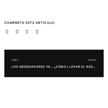
COMPARTE ESTE ARTÍCULO:
PREV
PROX
LOS ORDENADORES YA SON EL PRIMER INSTRUMENTO ELEGIDO PARA VER SERIES Y PELÍCULAS POR INTERNET
¿CÓMO LLEVAR EL REGISTRO DE LA JORNADA LABORAL DE TU EMPRESA?