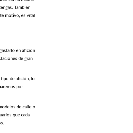
 tengas. También
te motivo, es vital
astarlo en afición
staciones de gran
ipo de afición, lo
inaremos por
modelos de calle o
suarios que cada
os.