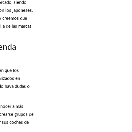
ercado, siendo
on los japoneses,
ro creemos que
lla de las marcas
ienda
een que los
alizados en
do haya dudas o
onocer a más
crearse grupos de
r sus coches de