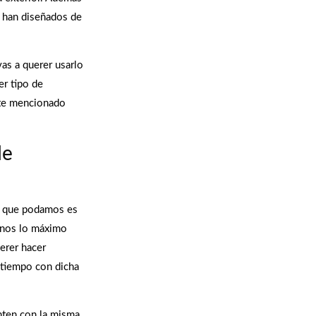
e han diseñados de
as a querer usarlo
er tipo de
nte mencionado
de
re que podamos es
irnos lo máximo
erer hacer
 tiempo con dicha
nten con la misma