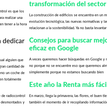
transformación del sector
ntrol es que los
La construcción de edificios se encuentra en un 
ra realizar una
evolución tecnológica, las nuevas normativas y la
n tener a la hora
relacionan a la sostenibilidad. Ya no basta levantar
Consejos para buscar mej
a dedicar
eficaz en Google
A veces queremos hacer búsquedas en Google y n
ual alguien que
no porque no se encuentre eso que queremos alm
gran cantidad de
simplemente porque no estamos buscando bien
ueno un coche de
nen totalmente
Este año la Renta más fáci
e de radiocontrol
En marzo, llega la primavera, las flores, el buen t
n desmontados y
también el momento de ir recopilando información