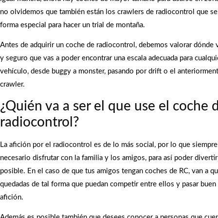
no olvidemos que también están los crawlers de radiocontrol que s
forma especial para hacer un trial de montaña.
Antes de adquirir un coche de radiocontrol, debemos valorar dónde v
y seguro que vas a poder encontrar una escala adecuada para cualqui
vehículo, desde buggy a monster, pasando por drift o el anteriorme
crawler.
¿Quién va a ser el que use el coche 
radiocontrol?
La afición por el radiocontrol es de lo más social, por lo que siemp
necesario disfrutar con la familia y los amigos, para así poder divert
posible. En el caso de que tus amigos tengan coches de RC, van a qu
quedadas de tal forma que puedan competir entre ellos y pasar buen
afición.
Además es posible también que desees conocer a personas que cue