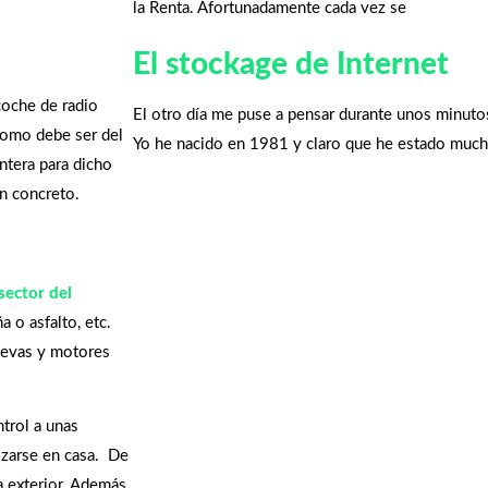
la Renta. Afortunadamente cada vez se
El stockage de Internet
coche de radio
El otro día me puse a pensar durante unos minutos
 como debe ser del
Yo he nacido en 1981 y claro que he estado mucho
ntera para dicho
n concreto.
 sector del
ña o asfalto, etc.
nuevas y motores
trol a unas
izarse en casa. De
a exterior. Además